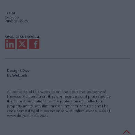
LEGAL
Cookies
Privacy Policy
SEGUICI SUI SOCIAL
Design&Dev
by
Webpills
All contents of this website are the exclusive property of
Newsco Multipedia srl; they are reserved and protected by
the current regulations for the protection of intellectual
property rights. Any illicit and/or unauthorized use shall be
considered illegal in accordance with Italian law no. 633/41.
www.dailyonline.it 2024