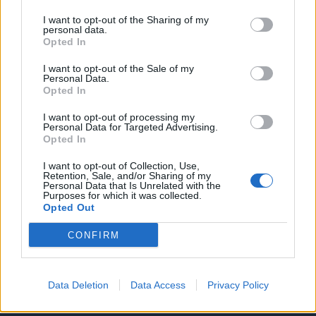
I want to opt-out of the Sharing of my
personal data.
Opted In
I want to opt-out of the Sale of my
Personal Data.
Resta connesso
Opted In
I want to opt-out of processing my
Personal Data for Targeted Advertising.
Sei interessato alle nostre iniziative editoriali? Contattaci,
Opted In
potrai anche richiedere l’invio per 1 mese in promozione
I want to opt-out of Collection, Use,
gratuita delle nostre pubblicazioni. I dati che ci fornirai non
Retention, Sale, and/or Sharing of my
Personal Data that Is Unrelated with the
verranno commercializzati in alcun modo, ma conservati nel
Purposes for which it was collected.
Opted Out
database ad uso esclusivo interno all'azienda.
CONFIRM
CONTATTACI
Data Deletion
Data Access
Privacy Policy