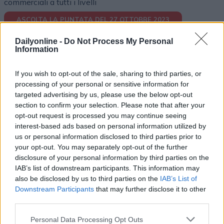
commerciali a tutti i livelli
ASCOLTA LA PUNTATA DEL 27 OTTOBRE 2023
Dailyonline -
Do Not Process My Personal
Information
If you wish to opt-out of the sale, sharing to third parties, or
processing of your personal or sensitive information for
targeted advertising by us, please use the below opt-out
Altri podcast che potrebbero piacerti
section to confirm your selection. Please note that after your
opt-out request is processed you may continue seeing
interest-based ads based on personal information utilized by
PUNTATA
PUNTATA
us or personal information disclosed to third parties prior to
your opt-out. You may separately opt-out of the further
disclosure of your personal information by third parties on the
IAB’s list of downstream participants. This information may
also be disclosed by us to third parties on the
IAB’s List of
Redazione
01/04/2022
Redazione
30/03/2022
Downstream Participants
that may further disclose it to other
Le evoluzioni dell'adv
Incontro con MOCA
third parties.
video online
interactive
Personal Data Processing Opt Outs