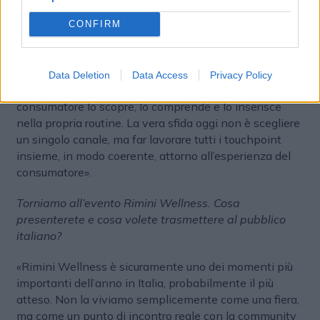
palestre
. Questo permette di rendere il prodotto più
accessibile e di intercettare nuovi consumatori,
CONFIRM
aumentando anche la visibilità della categoria. Le
palestre restano fondamentali perché nella sport
nutrition il contesto conta moltissimo. Non è solo il
Data Deletion
Data Access
Privacy Policy
luogo in cui si vende un prodotto, ma quello in cui il
consumatore lo scopre, lo comprende e lo inserisce
nella propria routine. La vera sfida oggi non è scegliere
un singolo canale, ma far lavorare tutti i touchpoint
insieme, in modo coerente, attorno all’esperienza del
consumatore».
Torniamo all’evento Rimini Wellness. Cosa
presenterete e cosa volete trasmettere al pubblico
italiano?
«Rimini Wellness è sicuramente uno dei momenti più
importanti dell’anno in Italia, probabilmente il più
atteso. Non la viviamo semplicemente come una fiera,
ma come un punto di incontro reale con la community