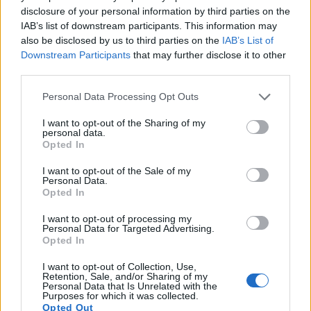
quotidiana. FIBO 2026 ha mostrato molto bene questa
disclosure of your personal information by third parties on the
direzione, perché il mercato si sta muovendo verso
IAB’s list of downstream participants. This information may
prodotti sempre più integrati nella routine quotidiana:
also be disclosed by us to third parties on the
IAB’s List of
non soltanto allenamento, ma anche lavoro, viaggio,
Downstream Participants
that may further disclose it to other
recupero e benessere generale. Tutto questo richiede
third parties.
attenzione alla formulazione, alle materie prime, al
Personal Data Processing Opt Outs
gusto e alla consistenza del formato, aspetti
particolarmente importanti per il consumatore italiano.
I want to opt-out of the Sharing of my
Oggi un prodotto non deve essere solo corretto dal
personal data.
Opted In
punto di vista tecnico, ma anche piacevole, pratico e
sostenibile come abitudine. Per noi innovazione
I want to opt-out of the Sale of my
significa fare lavorare insieme scienza, ricerca,
Personal Data.
Opted In
performance e utilizzo quotidiano».
I want to opt-out of processing my
Come intendete muovervi sul mercato italiano? Quali
Personal Data for Targeted Advertising.
saranno i canali strategici più importanti?
Opted In
I want to opt-out of Collection, Use,
«Utilizziamo un
approccio omnicanale che
Retention, Sale, and/or Sharing of my
comprende e-commerce, retail selezionato,
Personal Data that Is Unrelated with the
Purposes for which it was collected.
presenza su Amazon e
naturalmente il mondo delle
Opted Out