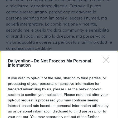
e migliorare l’esperienza digitale. Tuttavia il punto
centrale resta umano, perché capire davvero le
persone significa non limitarsi a leggere i numeri, ma
saperli interpretare. La combinazione vincente,
secondo me, è quella tra dati, community e sensibilità
di brand: i dati indicano la direzione, ma poi servono
visione, qualità e coerenza per trasformarli in prodotti e
comunicazioni credibili».
La vostra presenza a FIBO 2026 ha mostrato grande
Dailyonline -
Do Not Process My Personal
Information
attenzione all’innovazione. Quanto pesano ricerca e
sviluppo nella vostra strategia internazionale?
If you wish to opt-out of the sale, sharing to third parties, or
«Direi che sono fondamentali.
La ricerca è uno dei
processing of your personal or sensitive information for
pilastri della strategia ESN
. Per noi innovare non
targeted advertising by us, please use the below opt-out
section to confirm your selection. Please note that after your
significa semplicemente lanciare tanti prodotti o
opt-out request is processed you may continue seeing
inseguire i trend del momento, ma capire dove sta
interest-based ads based on personal information utilized by
andando il consumatore e costruire soluzioni solide dal
us or personal information disclosed to third parties prior to
punto di vista tecnico e realmente utilizzabili nella vita
your opt-out. You may separately opt-out of the further