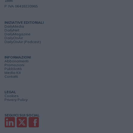
1886
P. IVA 06418220965
INIZIATIVE EDITORIALI
DailyMedia
DailyNet
DailyMagazine
DailyOnAir
DailyOnAir (Podcast)
INFORMAZIONI
Abbonamenti
Promozioni
Pubblicità
Media Kit
Contatti
LEGAL
Cookies
Privacy Policy
SEGUICI SUI SOCIAL