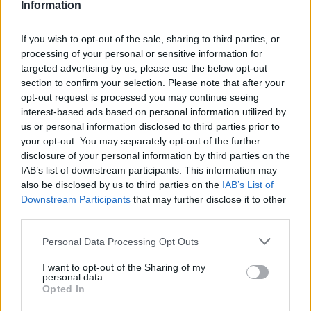
Information
contenuti? Con chi collaborate fuori dal vostro sito?
If you wish to opt-out of the sale, sharing to third parties, or
L’attaccamento al brand porta traffico diretto, ma
processing of your personal or sensitive information for
lavoriamo anche sulla distribuzione all’esterno del
targeted advertising by us, please use the below opt-out
nostro portale. La meteorologia è diventata una
section to confirm your selection. Please note that after your
commodity, ciò che ci differenzia è l’affidabilità e
opt-out request is processed you may continue seeing
l’autorevolezza.
Lavoriamo con il mondo GEDI su
interest-based ads based on personal information utilized by
stampa e digital, con il Gruppo Caltagirone, con
us or personal information disclosed to third parties prior to
AdnKronos e AskaNews
, ma anche con realtà della
your opt-out. You may separately opt-out of the further
radio, come Radio Italia, Radio Deejay, Radio Capital e
disclosure of your personal information by third parties on the
IAB’s list of downstream participants. This information may
M2O, e con gli smartphone (Huawei e Samsung). Oltre
also be disclosed by us to third parties on the
IAB’s List of
al business editoriale, poi, lavoriamo come fornitori di
Downstream Participants
that may further disclose it to other
servizi per le aziende che usano questo tipo di dati per
third parties.
il business.
Personal Data Processing Opt Outs
Come si compone la vostra offerta pubblicitaria?
I want to opt-out of the Sharing of my
personal data.
Abbiamo un sistema di vendita pubblicitaria molto
Opted In
sofisticato, con la nostra concessionaria, Manzoni, che