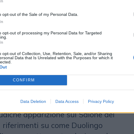
In
d è concepita infatti come nelle
o opt-out of the Sale of my Personal Data.
ion. Oltre alla gratuità dell’app è
In
esta la differenza che
to opt-out of processing my Personal Data for Targeted
 rispetto agli altri suoi competitor.
ing.
In
 cioè l’apprendimento di nuove
o opt-out of Collection, Use, Retention, Sale, and/or Sharing
ersonal Data that Is Unrelated with the Purposes for which it
matematica, la musica e gli
lected.
Out
razie a lezioni brevi ideate per
ui social lanciati ad aprile ci sono
CONFIRM
o il divertimento con l’istruzione,
Data Deletion
Data Access
Privacy Policy
zione della metropolitana e di
alche apparizione sul Salone del
 riferimenti su come Duolingo