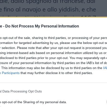
otale, dallo spagnolo al francese, dal
fino al navajo e allo yiddish, e che
 di utenti attivi giornalieri e 116,7
i mensili a livello globale. L’app è
e -
Do Not Process My Personal Information
lo è Freemium ed offre quindi
to opt-out of the sale, sharing to third parties, or processing of your per
ione base con possibilità di
formation for targeted advertising by us, please use the below opt-out s
r selection. Please note that after your opt-out request is processed y
ondimento Premium a pagamento.
eing interest-based ads based on personal information utilized by us or
disclosed to third parties prior to your opt-out. You may separately opt-
o proattivo e reattivo - spiega
losure of your personal information by third parties on the IAB’s list of
olingo è utilizzata da una
. This information may also be disclosed by us to third parties on the
IA
Participants
that may further disclose it to other third parties.
 le età, mai è chiaro che puntando
 contiamo sul fatto che poi la
l Data Processing Opt Outs
ontenuti raggiunga e contagi anche
o opt-out of the Sharing of my personal data.
, boomers compresi”. L’app funziona