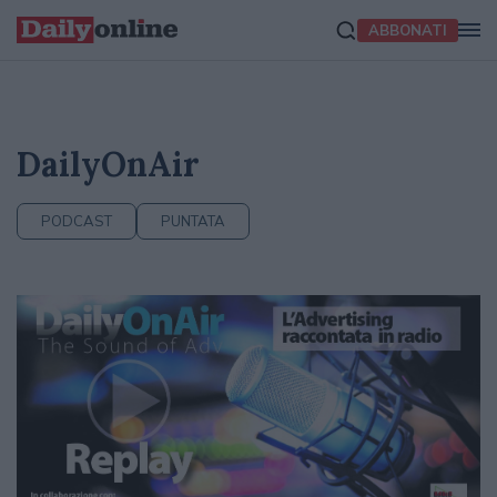
ABBONATI
DailyOnAir
PODCAST
PUNTATA