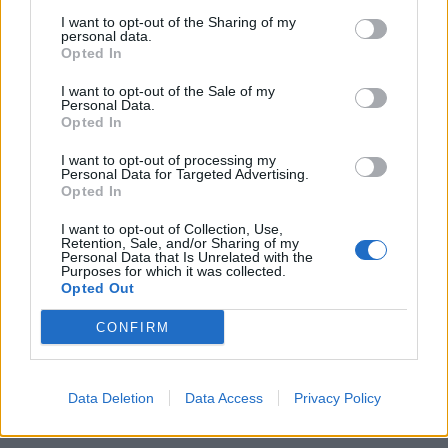
Redazione
05/06/2026
I want to opt-out of the Sharing of my
Il welfare aziendale diventa fintech: semplice,
personal data.
accessibile, universale. Ne parliamo con Giorgio
Opted In
Seveso, CEO e co-founder di Tundr
I want to opt-out of the Sale of my
Personal Data.
Opted In
I want to opt-out of processing my
Personal Data for Targeted Advertising.
Opted In
I want to opt-out of Collection, Use,
Retention, Sale, and/or Sharing of my
Personal Data that Is Unrelated with the
Purposes for which it was collected.
Opted Out
CONFIRM
PUNTATA
Redazione
03/06/2026
Stefano Ferranti, founder di Strategie per Agenzia, ci
ha parlato di PMI della comunicazione tra fragilità e
Data Deletion
Data Access
Privacy Policy
trasformazione