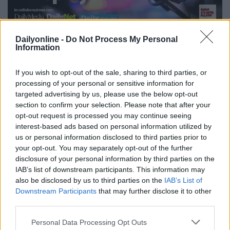
PUNTATA
Dailyonline -
Do Not Process My Personal
Information
Redazione
10/06/2026
Content Creator, oltre i follower: Mattia Cittadino
racconta come trasformare i contenuti in vero
If you wish to opt-out of the sale, sharing to third parties, or
business
processing of your personal or sensitive information for
targeted advertising by us, please use the below opt-out
section to confirm your selection. Please note that after your
opt-out request is processed you may continue seeing
interest-based ads based on personal information utilized by
us or personal information disclosed to third parties prior to
your opt-out. You may separately opt-out of the further
disclosure of your personal information by third parties on the
IAB’s list of downstream participants. This information may
also be disclosed by us to third parties on the
IAB’s List of
Downstream Participants
that may further disclose it to other
third parties.
PUNTATA
Personal Data Processing Opt Outs