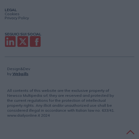
LEGAL
Cookies
Privacy Policy
SEGUICI SUI SOCIAL
Design&Dev
by
Webpills
All contents of this website are the exclusive property of
Newsco Multipedia srl; they are reserved and protected by
the current regulations for the protection of intellectual
property rights. Any illicit and/or unauthorized use shall be
considered illegal in accordance with Italian law no. 633/41.
www.dailyonline.it 2024