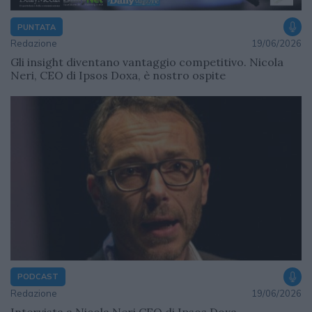
PUNTATA
Redazione
19/06/2026
Gli insight diventano vantaggio competitivo. Nicola
Neri, CEO di Ipsos Doxa, è nostro ospite
PODCAST
Redazione
19/06/2026
Intervista a Nicola Neri CEO di Ipsos Doxa