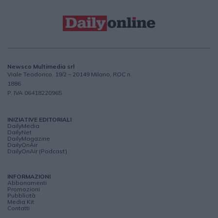
Newsco Multimedia srl
Viale Teodorico, 19/2 – 20149 Milano, ROC n.
1886
P. IVA 06418220965
INIZIATIVE EDITORIALI
DailyMedia
DailyNet
DailyMagazine
DailyOnAir
DailyOnAir (Podcast)
INFORMAZIONI
Abbonamenti
Promozioni
Pubblicità
Media Kit
Contatti