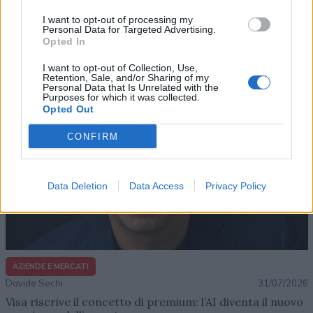
Davide Sechi
31/07/2026
I want to opt-out of processing my
Dal lusso circolare all’intelligenza artificiale: come
Personal Data for Targeted Advertising.
Lenush Saf costruisce un ecosistema tra creatività,
Opted In
impresa e musica
I want to opt-out of Collection, Use,
Retention, Sale, and/or Sharing of my
Personal Data that Is Unrelated with the
Purposes for which it was collected.
Opted Out
CONFIRM
Data Deletion
Data Access
Privacy Policy
AZIENDE E MERCATI
Davide Sechi
31/07/2026
Visa riscrive il concetto di premium: l’AI diventa il nuovo