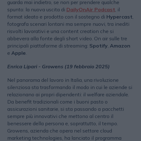
guarda mai indietro, se non per prendere qualche
spunto: la nuova uscita di
DailyOnAir Podcast
, il
format ideato e prodotto con il sostegno di
Hypercast
,
fotografa scenari lontani ma sempre nuovi, tra inediti
risvolti lavorativi e una content creation che si
abbevera alla fonte degli short video. On air sulle tre
principali piattaforme di streaming:
Spotify
,
Amazon
e
Apple
.
Enrica Lipari - Growens (19 febbraio 2025)
Nel panorama del lavoro in Italia, una rivoluzione
silenziosa sta trasformando il modo in cui le aziende si
relazionano ai propri dipendenti: il welfare aziendale.
Da benefit tradizionali come i buoni pasto o
assicurazioni sanitarie, si sta passando a pacchetti
sempre più innovativi che mettono al centro il
benessere della persona e, soprattutto, il tempo.
Growens, azienda che opera nel settore cloud
marketing technologies, ha lanciato il programma