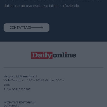
database ad uso esclusivo interno all'azienda.
CONTATTACI
Newsco Multimedia srl
Viale Teodorico, 19/2 – 20149 Milano, ROC n.
1886
P. IVA 06418220965
INIZIATIVE EDITORIALI
DailyMedia