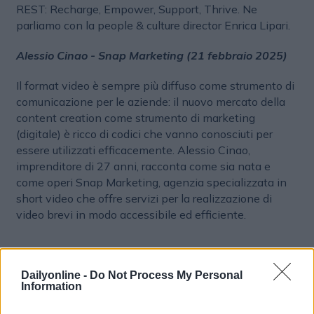
REST: Recharge, Empower, Support, Thrive. Ne
parliamo con la people & culture director Enrica Lipari.
Alessio Cinao - Snap Marketing (21 febbraio 2025)
Il format video è sempre più diffuso come strumento di
comunicazione per le aziende: il nuovo mercato della
content creation come strumento di marketing
(digitale) è ricco di codici che vanno conosciuti per
essere utilizzati efficacemente. Alessio Cinao,
imprenditore di 27 anni, racconta come sia nata e
come operi Snap Marketing, agenzia specializzata in
short video che offre servizi per la realizzazione di
video brevi in modo accessibile ed efficiente.
AUDIO E PODCAST
Dailyonline -
Do Not Process My Personal
Information