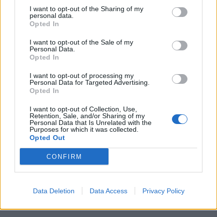
I want to opt-out of the Sharing of my
personal data.
Opted In
I want to opt-out of the Sale of my
Resta connesso
Personal Data.
Opted In
I want to opt-out of processing my
Sei interessato alle nostre iniziative editoriali? Contattaci,
Personal Data for Targeted Advertising.
Opted In
potrai anche richiedere l’invio per 1 mese in promozione
gratuita delle nostre pubblicazioni. I dati che ci fornirai non
I want to opt-out of Collection, Use,
Retention, Sale, and/or Sharing of my
verranno commercializzati in alcun modo, ma conservati nel
Personal Data that Is Unrelated with the
Purposes for which it was collected.
database ad uso esclusivo interno all'azienda.
Opted Out
CONFIRM
CONTATTACI
Data Deletion
Data Access
Privacy Policy