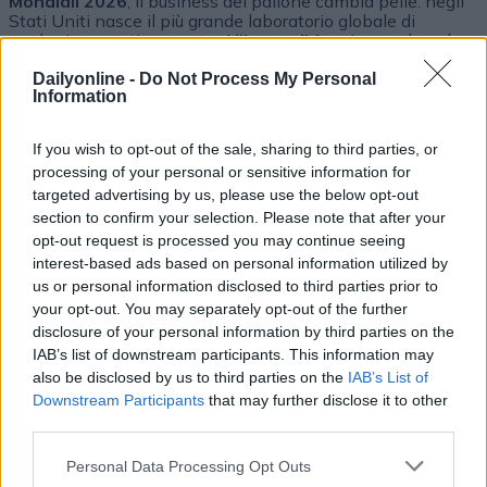
Mondiali 2026
, il business del pallone cambia pelle: negli
Stati Uniti nasce il più grande laboratorio globale di
marketing sportivo mentre
Nike
e
adidas
riaccendono le
sfida della pubblicità-evento
Dailyonline -
Do Not Process My Personal
Information
If you wish to opt-out of the sale, sharing to third parties, or
processing of your personal or sensitive information for
targeted advertising by us, please use the below opt-out
Altri podcast che potrebbero piacerti
section to confirm your selection. Please note that after your
opt-out request is processed you may continue seeing
interest-based ads based on personal information utilized by
PUNTATA
PUNTATA
us or personal information disclosed to third parties prior to
your opt-out. You may separately opt-out of the further
disclosure of your personal information by third parties on the
IAB’s list of downstream participants. This information may
Redazione
01/04/2022
Redazione
30/03/2022
also be disclosed by us to third parties on the
IAB’s List of
Downstream Participants
that may further disclose it to other
Le evoluzioni dell'adv
Incontro con MOCA
video online
interactive
third parties.
Personal Data Processing Opt Outs