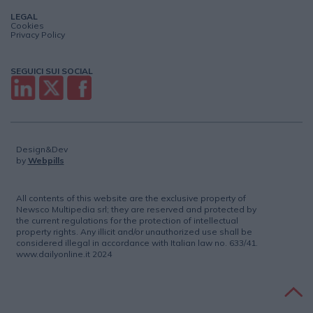
LEGAL
Cookies
Privacy Policy
SEGUICI SUI SOCIAL
Design&Dev
by
Webpills
All contents of this website are the exclusive property of
Newsco Multipedia srl; they are reserved and protected by
the current regulations for the protection of intellectual
property rights. Any illicit and/or unauthorized use shall be
considered illegal in accordance with Italian law no. 633/41.
www.dailyonline.it 2024