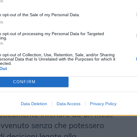
In
 non è l’unico sistema possibile e
è così solido. Basta un cambio di
o opt-out of the Sale of my Personal Data.
In
i evento che colpisca una
to opt-out of processing my Personal Data for Targeted
hi punta esclusivamente alla
ing.
In
affidare il proprio valore e il proprio
o opt-out of Collection, Use, Retention, Sale, and/or Sharing
che non può controllare. Se
ersonal Data that Is Unrelated with the Purposes for which it
lected.
meno precedente al 2020, c’è
Out
ergo è stato definito “adpocalypse”:
CONFIRM
a di monetizzazione di YouTube e
trovati a passare da un livello di
Data Deletion
Data Access
Privacy Policy
ticamente inferiore da un mese
è avvenuto senza che potessero
i decisioni legate alla