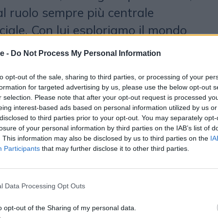
 al ruolo sempre più centrale
ficiale. Con lui esploriamo il mondo
y.
e -
Do Not Process My Personal Information
nza principale tra chi crea
to opt-out of the sale, sharing to third parties, or processing of your per
formation for targeted advertising by us, please use the below opt-out s
 a costruire un’attività solida?
r selection. Please note that after your opt-out request is processed y
eing interest-based ads based on personal information utilized by us or
ipale è avere un sistema che non
disclosed to third parties prior to your opt-out. You may separately opt-
losure of your personal information by third parties on the IAB’s list of
eri. Se pensiamo a quello che è
. This information may also be disclosed by us to third parties on the
IA
Participants
that may further disclose it to other third parties.
ia in poi, tra il 2020 e il 2021, la
resciuta molto rapidamente e
l Data Processing Opt Outs
izione di pubblicare video, fare tanti
are con i brand. Negli anni, però, si
o opt-out of the Sharing of my personal data.