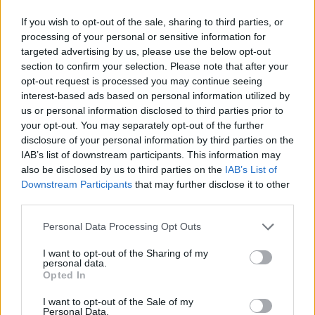
coinvolgenti. Fondata con la missione di creare legami
If you wish to opt-out of the sale, sharing to third parties, or
autentici e promuovere la socializzazione, fondata nel
processing of your personal or sensitive information for
2017, oggi ComeHome conta circa 500.000 iscritti in
targeted advertising by us, please use the below opt-out
tutta Italia e offre una piattaforma dove gli utenti
section to confirm your selection. Please note that after your
possono partecipare e organizzare ad oltre 1.500
opt-out request is processed you may continue seeing
eventi al mese in base ai propri interessi e passioni.
interest-based ads based on personal information utilized by
Con il lancio della nuova linea travel, ComeHome
us or personal information disclosed to third parties prior to
continua a espandere la sua offerta, portando la sua
your opt-out. You may separately opt-out of the further
disclosure of your personal information by third parties on the
community a esplorare il mondo insieme. Gli obiettivi
IAB’s list of downstream participants. This information may
futuri sono orientati verso il consolidamento del
also be disclosed by us to third parties on the
IAB’s List of
posizionamento in Italia, per poi puntare
Downstream Participants
that may further disclose it to other
all’internalizzazione all’estero. “Puntiamo ad affermarci
third parties.
come punto di riferimento nel settore in Italia per poi
aprirci verso il mercato straniero", affermano i founder.
Personal Data Processing Opt Outs
I want to opt-out of the Sharing of my
personal data.
COMMUNITY, INFLUENCER & CREATORS MARKETING
Opted In
NOMINE E CARRIERE
I want to opt-out of the Sale of my
Personal Data.