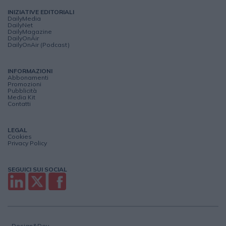
INIZIATIVE EDITORIALI
DailyMedia
DailyNet
DailyMagazine
DailyOnAir
DailyOnAir (Podcast)
INFORMAZIONI
Abbonamenti
Promozioni
Pubblicità
Media Kit
Contatti
LEGAL
Cookies
Privacy Policy
SEGUICI SUI SOCIAL
Design&Dev