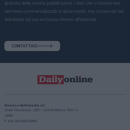
gratuita delle nostre pubblicazioni. I dati che ci fornirai non
verranno commercializzati in alcun modo, ma conservati nel
database ad uso esclusivo interno all'azienda.
CONTATTACI
Newsco Multimedia srl
Viale Teodorico, 19/2 – 20149 Milano, ROC n.
1886
P. IVA 06418220965