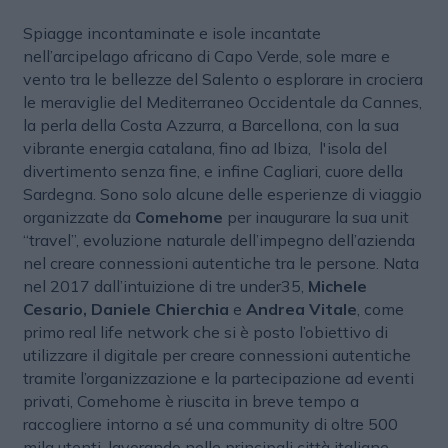
Spiagge incontaminate e isole incantate
nell’arcipelago africano di Capo Verde, sole mare e
vento tra le bellezze del Salento o esplorare in crociera
le meraviglie del Mediterraneo Occidentale da Cannes,
la perla della Costa Azzurra, a Barcellona, con la sua
vibrante energia catalana, fino ad Ibiza, l'isola del
divertimento senza fine, e infine Cagliari, cuore della
Sardegna. Sono solo alcune delle esperienze di viaggio
organizzate da
Comehome
per inaugurare la sua unit
“travel”, evoluzione naturale dell’impegno dell’azienda
nel creare connessioni autentiche tra le persone. Nata
nel 2017 dall’intuizione di tre under35,
Michele
Cesario, Daniele Chierchia
e
Andrea Vitale
, come
primo real life network che si è posto l’obiettivo di
utilizzare il digitale per creare connessioni autentiche
tramite l’organizzazione e la partecipazione ad eventi
privati, Comehome è riuscita in breve tempo a
raccogliere intorno a sé una community di oltre 500
mila utenti, lavorando nelle principali città italiane,