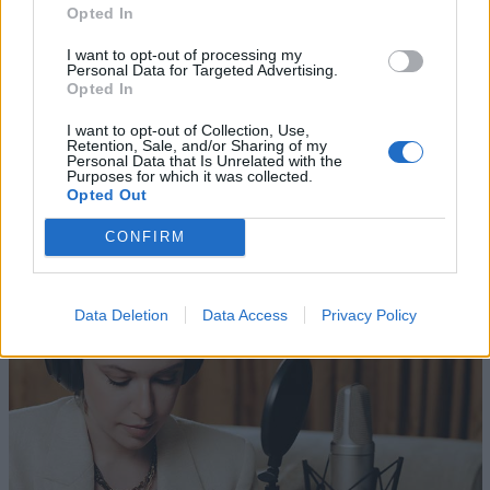
Opted In
I want to opt-out of processing my
Personal Data for Targeted Advertising.
Opted In
I want to opt-out of Collection, Use,
Retention, Sale, and/or Sharing of my
Personal Data that Is Unrelated with the
Purposes for which it was collected.
Altri articoli che potrebbero piacerti
Opted Out
CONFIRM
Data Deletion
Data Access
Privacy Policy