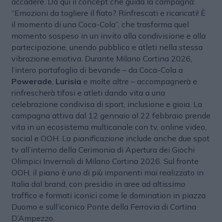
accadere. Da qui il concept che guida la campagna:
“Emozioni da togliere il fiato? Rinfrescati e ricaricati! È
il momento di una Coca-Cola”, che trasforma quel
momento sospeso in un invito alla condivisione e alla
partecipazione, unendo pubblico e atleti nella stessa
vibrazione emotiva. Durante Milano Cortina 2026,
l’intero portafoglio di bevande – da Coca-Cola a
Powerade
,
Lurisia
e molte altre – accompagnerà e
rinfrescherà tifosi e atleti dando vita a una
celebrazione condivisa di sport, inclusione e gioia. La
campagna attiva dal 12 gennaio al 22 febbraio prende
vita in un ecosistema multicanale con tv, online video,
social e OOH. La pianificazione include anche due spot
tv all’interno della Cerimonia di Apertura dei Giochi
Olimpici Invernali di Milano Cortina 2026. Sul fronte
OOH, il piano è uno di più imponenti mai realizzato in
Italia dal brand, con presidio in aree ad altissimo
traffico e formati iconici come le domination in piazza
Duomo e sull’iconico Ponte della Ferrovia di Cortina
D’Ampezzo.