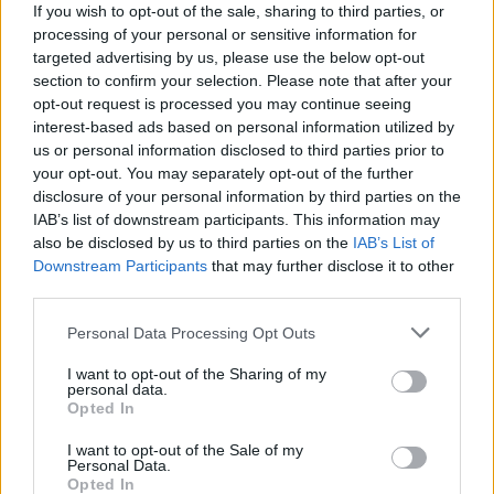
favorire la raccolta delle confezioni, Coca-Cola ha
If you wish to opt-out of the sale, sharing to third parties, or
sviluppato un piano di comunicazione capillare con un
processing of your personal or sensitive information for
targeted advertising by us, please use the below opt-out
impattante pianificazione OOH, un piano digital e
section to confirm your selection. Please note that after your
social, con materiali video e statici, sia a livello
opt-out request is processed you may continue seeing
nazionale che con push nelle aree delle venue
interest-based ads based on personal information utilized by
olimpiche. La call to action è chiara e diretta e invita a
us or personal information disclosed to third parties prior to
tutti a raccogliere le bottiglie, che potrebbero avere
your opt-out. You may separately opt-out of the further
una nuova vita se correttamente riciclate.
disclosure of your personal information by third parties on the
IAB’s list of downstream participants. This information may
Credits
also be disclosed by us to third parties on the
IAB’s List of
Downstream Participants
that may further disclose it to other
Global Creative Directors: Thibault Michal & Yann-Gaël
third parties.
Cobigo
Personal Data Processing Opt Outs
Copywriter: Axel Goethals
I want to opt-out of the Sharing of my
personal data.
Art Director: Camille Covemaeker
Opted In
Art Director: Margaux Bazin
I want to opt-out of the Sale of my
Personal Data.
Opted In