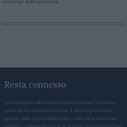
concierge dell’esperienza
Resta connesso
Sei interessato alle nostre iniziative editoriali? Contattaci,
potrai anche richiedere l’invio per 1 mese in promozione
gratuita delle nostre pubblicazioni. I dati che ci fornirai non
verranno commercializzati in alcun modo, ma conservati nel