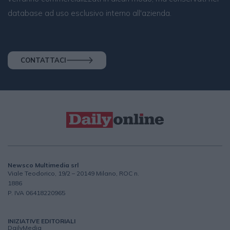
database ad uso esclusivo interno all'azienda.
CONTATTACI
Newsco Multimedia srl
Viale Teodorico, 19/2 – 20149 Milano, ROC n.
1886
P. IVA 06418220965
INIZIATIVE EDITORIALI
DailyMedia