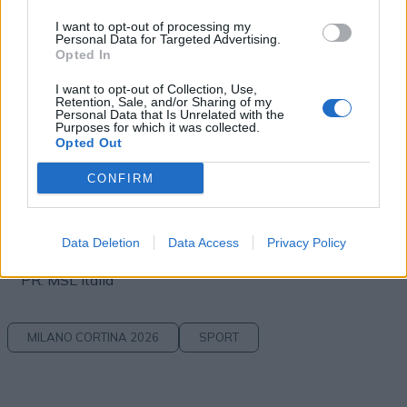
Production: Hogarth (Agency Producer & Sound
Production)
I want to opt-out of processing my
Personal Data for Targeted Advertising.
Opted In
Producton & Post-Production: Big
I want to opt-out of Collection, Use,
Director: Adrien Lagier & Roman Bellity
Retention, Sale, and/or Sharing of my
Personal Data that Is Unrelated with the
Purposes for which it was collected.
DOP: Charlie Nazmjou
Opted Out
CONFIRM
Pianificazione media: Essence Mediacom Italia
Ideazione e creazione The Peak: ALL, Part of Uniting
Group
Data Deletion
Data Access
Privacy Policy
PR: MSL Italia
MILANO CORTINA 2026
SPORT