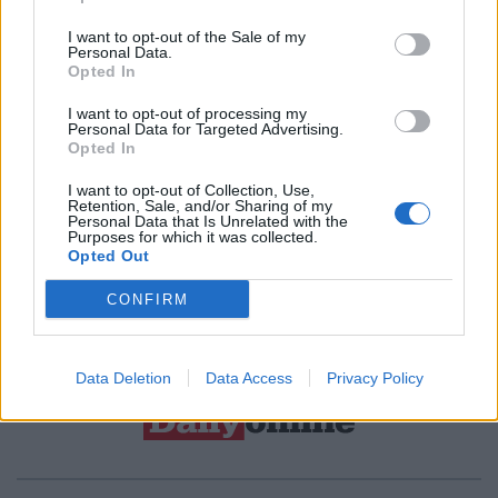
I want to opt-out of the Sale of my
Personal Data.
Sei interessato alle nostre iniziative editoriali? Contattaci,
Opted In
potrai anche richiedere l’invio per 1 mese in promozione
I want to opt-out of processing my
gratuita delle nostre pubblicazioni. I dati che ci fornirai non
Personal Data for Targeted Advertising.
Opted In
verranno commercializzati in alcun modo, ma conservati nel
database ad uso esclusivo interno all'azienda.
I want to opt-out of Collection, Use,
Retention, Sale, and/or Sharing of my
Personal Data that Is Unrelated with the
Purposes for which it was collected.
Opted Out
CONTATTACI
CONFIRM
Data Deletion
Data Access
Privacy Policy