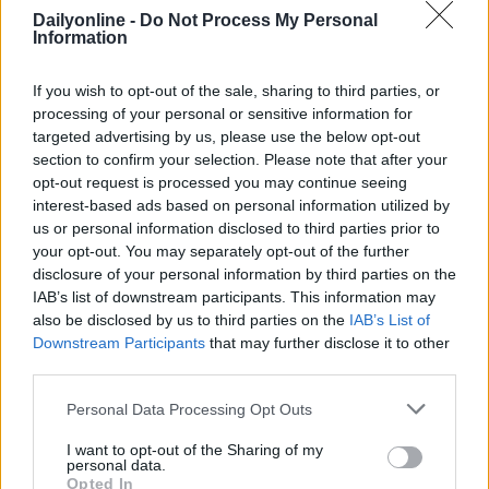
Dailyonline -
Do Not Process My Personal
Information
Altri podcast che potrebbero piacerti
If you wish to opt-out of the sale, sharing to third parties, or
processing of your personal or sensitive information for
targeted advertising by us, please use the below opt-out
PUNTATA
PUNTATA
section to confirm your selection. Please note that after your
opt-out request is processed you may continue seeing
interest-based ads based on personal information utilized by
us or personal information disclosed to third parties prior to
your opt-out. You may separately opt-out of the further
Redazione
01/04/2022
Redazione
30/03/2022
disclosure of your personal information by third parties on the
Le evoluzioni dell'adv
Incontro con MOCA
IAB’s list of downstream participants. This information may
video online
interactive
also be disclosed by us to third parties on the
IAB’s List of
Downstream Participants
that may further disclose it to other
third parties.
Personal Data Processing Opt Outs
I want to opt-out of the Sharing of my
personal data.
Resta connesso
Opted In