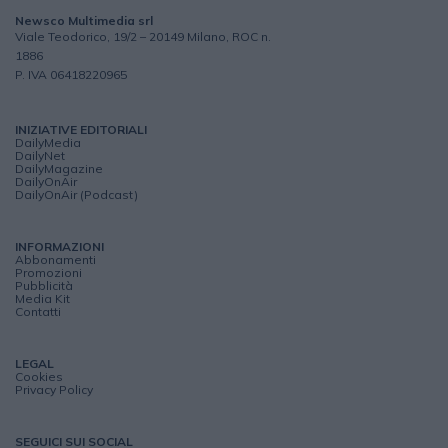
Newsco Multimedia srl
Viale Teodorico, 19/2 – 20149 Milano, ROC n.
1886
P. IVA 06418220965
INIZIATIVE EDITORIALI
DailyMedia
DailyNet
DailyMagazine
DailyOnAir
DailyOnAir (Podcast)
INFORMAZIONI
Abbonamenti
Promozioni
Pubblicità
Media Kit
Contatti
LEGAL
Cookies
Privacy Policy
SEGUICI SUI SOCIAL