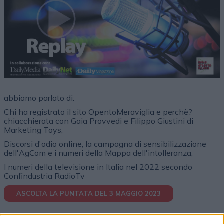
abbiamo parlato di:
Chi ha registrato il sito OpentoMeraviglia e perchè?
chiacchierata con Gaia Provvedi e Filippo Giustini di
Marketing Toys;
Discorsi d'odio online, la campagna di sensibilizzazione
dell'AgCom e i numeri della Mappa dell'intolleranza;
I numeri della televisione in Italia nel 2022 secondo
Confindustria RadioTv
ASCOLTA LA PUNTATA DEL 3 MAGGIO 2023