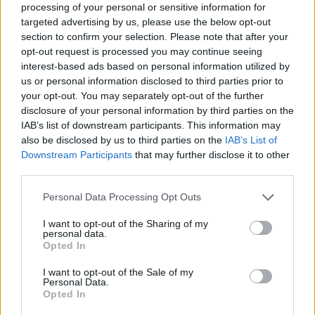
processing of your personal or sensitive information for
Brico io ha invitato Next Different a partecipare al
targeted advertising by us, please use the below opt-out
proprio evento nazionale, dedicato a partner e brand,
section to confirm your selection. Please note that after your
durante il quale l’agenzia ha presentato la soluzione
opt-out request is processed you may continue seeing
proprietaria illustrandone le funzionalità e i vantaggi
interest-based ads based on personal information utilized by
concreti. “Ringraziamo Brico io per la fiducia riposta
us or personal information disclosed to third parties prior to
nella nostra tecnologia e per l’opportunità di
your opt-out. You may separately opt-out of the further
contribuire a innovare il settore del Retail Media -
disclosure of your personal information by third parties on the
dichiara
Marco Brandstetter
, MD Data & Retail di
IAB’s list of downstream participants. This information may
Next Different
-. Il Conversational Signage
also be disclosed by us to third parties on the
IAB’s List of
rappresenta un passo concreto verso un futuro in cui
Downstream Participants
that may further disclose it to other
digitalizzazione, brand e punti vendita lavorano in
third parties.
sinergia per creare valore misurabile”.
Personal Data Processing Opt Outs
I want to opt-out of the Sharing of my
RETAIL MEDIA
PARTNERSHIP
DOOH
personal data.
Opted In
I want to opt-out of the Sale of my
Personal Data.
Opted In