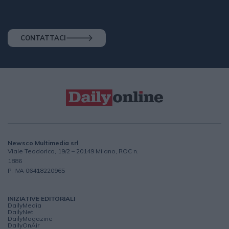
CONTATTACI
Newsco Multimedia srl
Viale Teodorico, 19/2 – 20149 Milano, ROC n.
1886
P. IVA 06418220965
INIZIATIVE EDITORIALI
DailyMedia
DailyNet
DailyMagazine
DailyOnAir