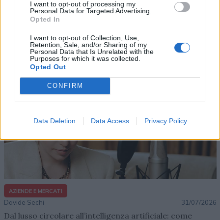
I want to opt-out of processing my
Personal Data for Targeted Advertising.
Opted In
I want to opt-out of Collection, Use,
Altri articoli che potrebbero piacerti
Retention, Sale, and/or Sharing of my
Personal Data that Is Unrelated with the
Purposes for which it was collected.
Opted Out
CONFIRM
Data Deletion
Data Access
Privacy Policy
AZIENDE E MERCATI
Davide Sechi
31/07/2026
Dal lusso circolare all’intelligenza artificiale: come