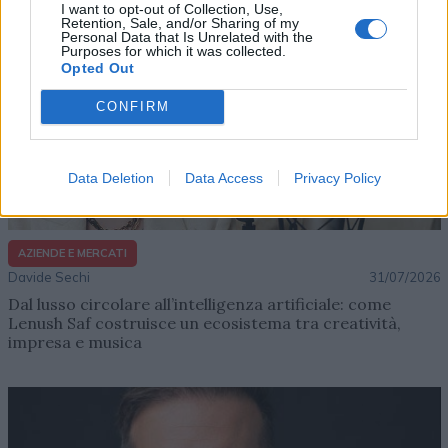
I want to opt-out of Collection, Use,
Retention, Sale, and/or Sharing of my
Personal Data that Is Unrelated with the
Purposes for which it was collected.
Opted Out
CONFIRM
Data Deletion
Data Access
Privacy Policy
AZIENDE E MERCATI
Davide Sechi
31/07/2026
Dal lusso circolare all’intelligenza artificiale: come
Lenush Saf costruisce un ecosistema tra creatività,
impresa e musica