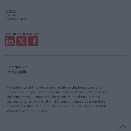
LEGAL
Cookies
Privacy Policy
SEGUICI SUI SOCIAL
Design&Dev
by
Webpills
All contents of this website are the exclusive property of
Newsco Multipedia srl; they are reserved and protected by
the current regulations for the protection of intellectual
property rights. Any illicit and/or unauthorized use shall be
considered illegal in accordance with Italian law no. 633/41.
www.dailyonline.it 2024