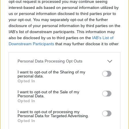
opt-out request is processed you may continue seeing
creare contenuti che parlano al cuore delle persone, a
interest-based ads based on personal information utilized by
essere un punto di riferimento per chiunque scelga di
us or personal information disclosed to third parties prior to
vivere in movimento. BLOR è pronto a raccontare
your opt-out. You may separately opt-out of the further
nuove storie, a celebrare nuovi traguardi. E, questa
disclosure of your personal information by third parties on the
volta, vuole farlo a gran voce. Sul grande schermo. E
IAB’s list of downstream participants. This information may
ovunque ci sia qualcuno pronto a credere in sé stesso.
also be disclosed by us to third parties on the
IAB’s List of
Downstream Participants
that may further disclose it to other
third parties.
CONCESSIONARIE
CINEMA
Personal Data Processing Opt Outs
I want to opt-out of the Sharing of my
personal data.
Opted In
I want to opt-out of the Sale of my
Personal Data.
Opted In
I want to opt-out of processing my
Altri articoli che potrebbero piacerti
Personal Data for Targeted Advertising.
Opted In