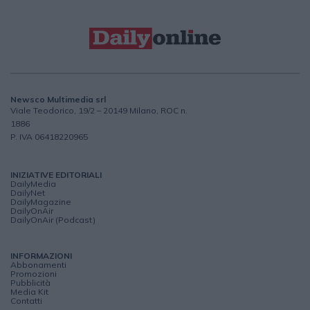
Newsco Multimedia srl
Viale Teodorico, 19/2 – 20149 Milano, ROC n.
1886
P. IVA 06418220965
INIZIATIVE EDITORIALI
DailyMedia
DailyNet
DailyMagazine
DailyOnAir
DailyOnAir (Podcast)
INFORMAZIONI
Abbonamenti
Promozioni
Pubblicità
Media Kit
Contatti