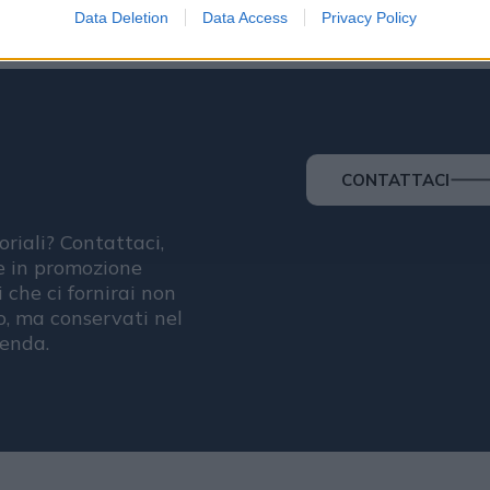
Data Deletion
Data Access
Privacy Policy
CONTATTACI
oriali? Contattaci,
se in promozione
i che ci fornirai non
, ma conservati nel
ienda.