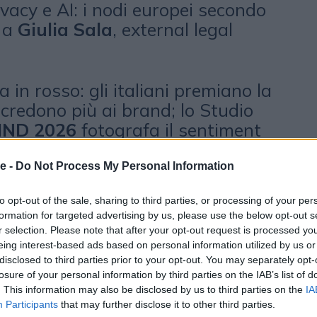
ivacy e AI: i nodi europei secondo
a a
Giulia Sala
, external legal
ia in rosso: gli italiani premiano la
credono più ai brand; lo Studio
IND 2026
fotografa il sentiment
e -
Do Not Process My Personal Information
to opt-out of the sale, sharing to third parties, or processing of your per
formation for targeted advertising by us, please use the below opt-out s
r selection. Please note that after your opt-out request is processed y
eing interest-based ads based on personal information utilized by us or
disclosed to third parties prior to your opt-out. You may separately opt-
losure of your personal information by third parties on the IAB’s list of
. This information may also be disclosed by us to third parties on the
IA
otrebbero piacerti
Participants
that may further disclose it to other third parties.