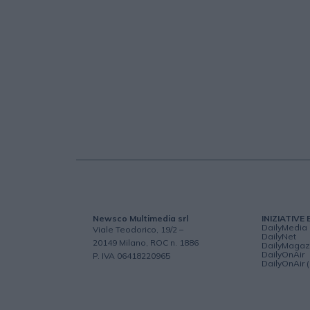
Newsco Multimedia srl
INIZIATIVE 
DailyMedia
Viale Teodorico, 19/2 –
DailyNet
20149 Milano, ROC n. 1886
DailyMagaz
DailyOnAir
P. IVA 06418220965
DailyOnAir 