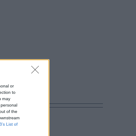
sonal or
ection to
ou may
 personal
out of the
 downstream
B’s List of