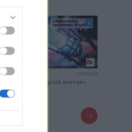
PUNTATA
PUNTATA
azione
23/03/2022
Redazione
contro con Smiling sul mercato
Dati Niels
FT