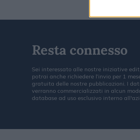
Resta connesso
Sei interessato alle nostre iniziative edit
potrai anche richiedere l’invio per 1 me
gratuita delle nostre pubblicazioni. I dat
verranno commercializzati in alcun modo
database ad uso esclusivo interno all'az