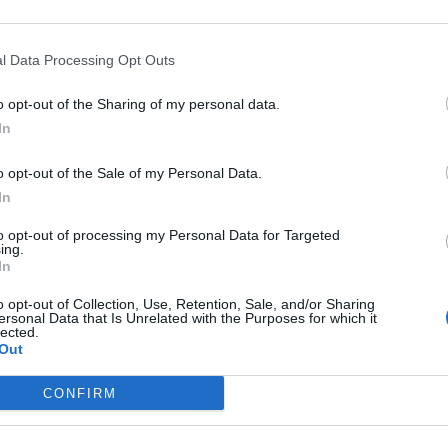
l Data Processing Opt Outs
PUNTATA
o opt-out of the Sharing of my personal data.
In
o opt-out of the Sale of my Personal Data.
In
to opt-out of processing my Personal Data for Targeted
2022
Redazione
30/03/2022
Red
ing.
In
Incontro con MOCA interactive
In
N
o opt-out of Collection, Use, Retention, Sale, and/or Sharing
ersonal Data that Is Unrelated with the Purposes for which it
lected.
Out
CONFIRM