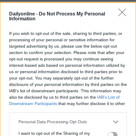
fianco dei nostri clienti, per offrire loro un servizio di
qualità superiore e rafforzare la nostra posizione nel
Dailyonline -
Do Not Process My Personal
settore del ticketing».
Information
If you wish to opt-out of the sale, sharing to third parties, or
ECOMMERCE
MADTECH
ENTERTAINMENT
processing of your personal or sensitive information for
targeted advertising by us, please use the below opt-out
section to confirm your selection. Please note that after your
opt-out request is processed you may continue seeing
interest-based ads based on personal information utilized by
us or personal information disclosed to third parties prior to
your opt-out. You may separately opt-out of the further
disclosure of your personal information by third parties on the
IAB’s list of downstream participants. This information may
also be disclosed by us to third parties on the
IAB’s List of
Altri articoli che potrebbero piacerti
Downstream Participants
that may further disclose it to other
third parties.
Personal Data Processing Opt Outs
I want to opt-out of the Sharing of my