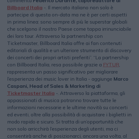
commenta
Federico Durante, caporedattore di
Billboard Italia
-. Il mercato italiano non solo è
partecipe di questa on-data ma ne è per certi aspetti
in prima linea: sono sempre di più le superstar globali
che scelgono il nostro Paese come tappa irrinunciabile
dei loro tour. Attraverso la partnership con
Ticketmaster, Billboard Italia offre ai fan contenuti
editoriali di qualità e un ulteriore strumento di discovery
dei concerti dei propri artisti preferiti”. “La partnership
con Billboard Italia, resa possibile grazie a
FYTUR
,
rappresenta un passo significativo per migliorare
l’esperienza dei music lover in Italia - aggiunge
Marco
Caspani, Head of Sales & Marketing di
Ticketmaster Italia
-. Attraverso la piattaforma, gli
appassionati di musica potranno trovare tutte le
informazioni necessarie e le ultime novità su concerti
ed eventi, oltre alla possibilità di acquistare i biglietti in
modo rapido e sicuro. Si tratta di un’opportunità che
non solo arricchirà l’esperienza degli utenti, ma ci
consentirà anche di posizionarci, ancora una volta, al