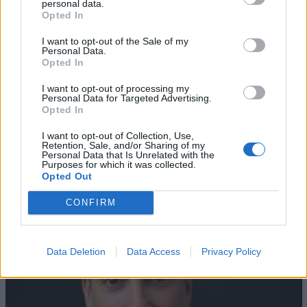
personal data.
Opted In
I want to opt-out of the Sale of my
Personal Data.
Opted In
I want to opt-out of processing my
Personal Data for Targeted Advertising.
Opted In
AZIENDE E MERCATI
I want to opt-out of Collection, Use,
Davide Sechi
31/07/2026
Retention, Sale, and/or Sharing of my
Personal Data that Is Unrelated with the
Dal lusso circolare all’intelligenza artificiale: come
Purposes for which it was collected.
Lenush Saf costruisce un ecosistema tra creatività,
Opted Out
impresa e musica
CONFIRM
Data Deletion
Data Access
Privacy Policy