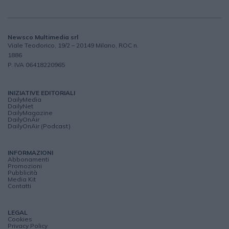
Newsco Multimedia srl
Viale Teodorico, 19/2 – 20149 Milano, ROC n.
1886
P. IVA 06418220965
INIZIATIVE EDITORIALI
DailyMedia
DailyNet
DailyMagazine
DailyOnAir
DailyOnAir (Podcast)
INFORMAZIONI
Abbonamenti
Promozioni
Pubblicità
Media Kit
Contatti
LEGAL
Cookies
Privacy Policy