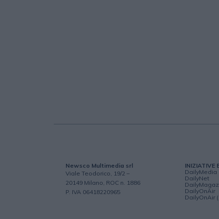
Newsco Multimedia srl
INIZIATIVE 
DailyMedia
Viale Teodorico, 19/2 –
DailyNet
20149 Milano, ROC n. 1886
DailyMagaz
DailyOnAir
P. IVA 06418220965
DailyOnAir 