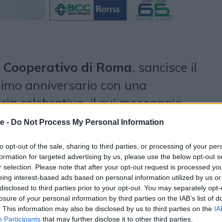
o Cooperativo di Roma
, sancisce il
imo anniversario con una
ia celebrativa, il cui messaggio
 condivisione di una “narrazione”
e -
Do Not Process My Personal Information
 di una banca, ma al contempo della
to opt-out of the sale, sharing to third parties, or processing of your per
al centro di un rapporto
formation for targeted advertising by us, please use the below opt-out s
r selection. Please note that after your opt-out request is processed y
 attenzione verso esigenze di vita
eing interest-based ads based on personal information utilized by us or
disclosed to third parties prior to your opt-out. You may separately opt-
rtare e soddisfare con umanità,
losure of your personal information by third parties on the IAB’s list of
centrale media di Roma e Milano,
. This information may also be disclosed by us to third parties on the
IA
Participants
that may further disclose it to other third parties.