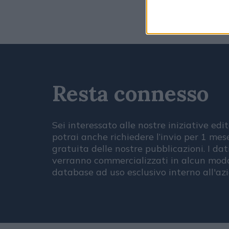
Resta connesso
Sei interessato alle nostre iniziative edit
potrai anche richiedere l’invio per 1 me
gratuita delle nostre pubblicazioni. I dat
verranno commercializzati in alcun modo
database ad uso esclusivo interno all'az