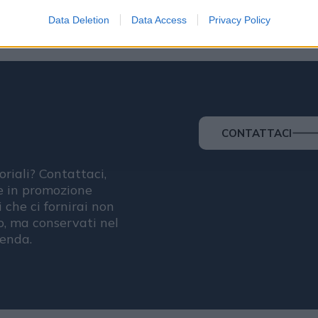
Data Deletion
Data Access
Privacy Policy
CONTATTACI
oriali? Contattaci,
se in promozione
i che ci fornirai non
, ma conservati nel
ienda.