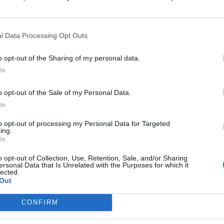
azione pubblicitaria della
, fruibile in affissione, dinamica,
l Data Processing Opt Outs
a copertura di Lazio, Abruzzo e
competenza di
BCC Roma
. Un libro
o opt-out of the Sharing of my personal data.
In
scena del visual creativo, esibendo
omatica di una texture urbana
o opt-out of the Sale of my Personal Data.
In
isogni che stanno a cuore, in
to opt-out of processing my Personal Data for Targeted
etto di impresa e lavoro, famiglia e
ing.
In
laborato con la nota realtà
o opt-out of Collection, Use, Retention, Sale, and/or Sharing
ersonal Data that Is Unrelated with the Purposes for which it
lected.
Out
CONFIRM