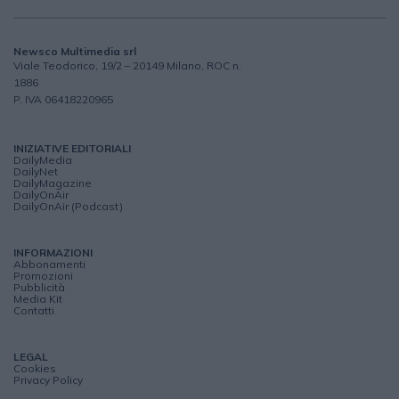
Newsco Multimedia srl
Viale Teodorico, 19/2 – 20149 Milano, ROC n.
1886
P. IVA 06418220965
INIZIATIVE EDITORIALI
DailyMedia
DailyNet
DailyMagazine
DailyOnAir
DailyOnAir (Podcast)
INFORMAZIONI
Abbonamenti
Promozioni
Pubblicità
Media Kit
Contatti
LEGAL
Cookies
Privacy Policy