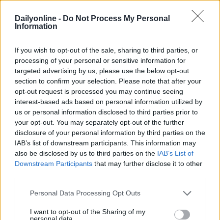
per creare valore reale: «BAZR è un canale di vendita e
di engagement. Le nostre collaborazioni si fondano su
Dailyonline -
Do Not Process My Personal
Information
tre pilastri: esperienze immediate con conversioni
misurabili, posizionamento strategico e un’estensione
If you wish to opt-out of the sale, sharing to third parties, or
dell’esperienza che permette di portarsene un ‘pezzo’ a
processing of your personal or sensitive information for
casa». Un approccio che rende ogni partnership un
targeted advertising by us, please use the below opt-out
asset di valore, capace di nobilitare il legame tra brand
section to confirm your selection. Please note that after your
e creator.
opt-out request is processed you may continue seeing
interest-based ads based on personal information utilized by
Verso il 2026: nuovi racconti e nuove esperienze
us or personal information disclosed to third parties prior to
your opt-out. You may separately opt-out of the further
Con l’anno di operatività alle porte, BAZR guarda già al
disclosure of your personal information by third parties on the
futuro. Le prossime mosse punteranno su una
IAB’s list of downstream participants. This information may
narrazione personalizzata del prodotto, calibrata su
also be disclosed by us to third parties on the
IAB’s List of
diversi target e canali. “Ci sarà una campagna dal
Downstream Participants
that may further disclose it to other
sapore istituzionale, mentre l’ambito digital resterà il
third parties.
cuore della comunicazione - sottolinea Anna Viganò -.
Personal Data Processing Opt Outs
L’attenzione resta focalizzata sulle partnership e
sull’implementazione della piattaforma». E chissà che,
I want to opt-out of the Sharing of my
tra un anno, BAZR non torni ancora una volta tra i
personal data.