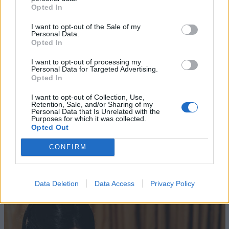
Opted In
protagonisti della primavera sanremese, con un nuovo
capitolo di innovazione e spettacolo.
I want to opt-out of the Sale of my
Personal Data.
Opted In
ECOMMERCE
I want to opt-out of processing my
Personal Data for Targeted Advertising.
Opted In
I want to opt-out of Collection, Use,
Retention, Sale, and/or Sharing of my
Personal Data that Is Unrelated with the
Purposes for which it was collected.
Opted Out
CONFIRM
Altri articoli che potrebbero piacerti
Data Deletion
Data Access
Privacy Policy