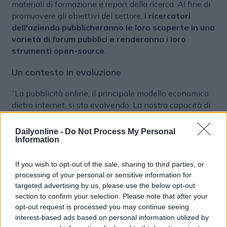
materiali di formazione e report della ricerca. Al fine di
promuovere gli obiettivi del settore,
i ricercatori
dell'azienda pubblicheranno le loro scoperte in una
varietà di forum pubblici e renderanno i loro
strumenti open-source
.
Un contesto
in evoluzione
“La pubblicità online, il principale modello economico
dietro internet, si sta evolvendo. La nostra capacità di
affrontare questi cambiamenti deve basarsi su una
solida ricerca di base dedicata alla creazione di nuovi
Dailyonline -
Do Not Process My Personal
principi, modelli e algoritmi”, ha affermato Suju Rajan.
Information
Modelli rivoluzionari
If you wish to opt-out of the sale, sharing to third parties, or
processing of your personal or sensitive information for
Per raggiungere gli obiettivi per il laboratorio, Criteo
targeted advertising by us, please use the below opt-out
espanderà la sua presenza in Francia, reclutando
section to confirm your selection. Please note that after your
talenti di livello mondiale. L'AI Lab si propone di
opt-out request is processed you may continue seeing
cambiare l’interazione tra consumatori, inserzionisti ed
interest-based ads based on personal information utilized by