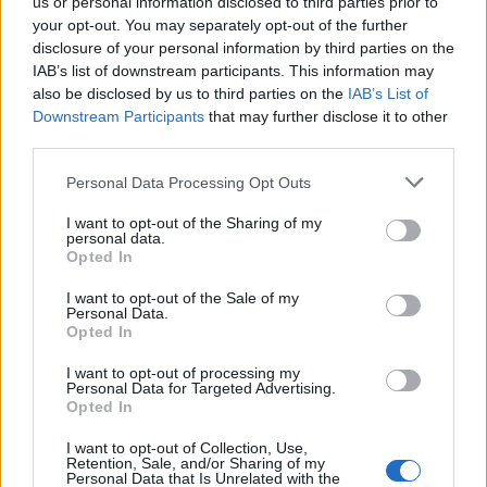
editori. Collegando teoria e pratica,
il gruppo sta
us or personal information disclosed to third parties prior to
your opt-out. You may separately opt-out of the further
costruendo la prossima generazione di tecnologie
disclosure of your personal information by third parties on the
di pubblicità digitale per avere un impatto
IAB’s list of downstream participants. This information may
significativo su oltre un miliardo di utenti web
.
also be disclosed by us to third parties on the
IAB’s List of
Downstream Participants
that may further disclose it to other
third parties.
Personal Data Processing Opt Outs
I want to opt-out of the Sharing of my
personal data.
Opted In
I want to opt-out of the Sale of my
Personal Data.
Altri articoli che potrebbero piacerti
Opted In
I want to opt-out of processing my
Personal Data for Targeted Advertising.
Opted In
I want to opt-out of Collection, Use,
Retention, Sale, and/or Sharing of my
Personal Data that Is Unrelated with the