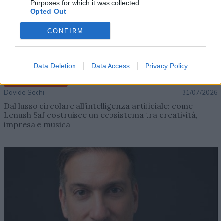
Purposes for which it was collected.
Opted Out
CONFIRM
Data Deletion
Data Access
Privacy Policy
AZIENDE E MERCATI
Davide Sechi
31/07/2026
Dal lusso circolare all’intelligenza artificiale: come
Lenush Saf costruisce un ecosistema tra creatività,
impresa e musica