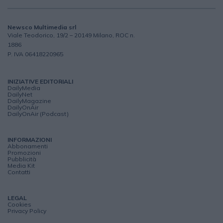
Newsco Multimedia srl
Viale Teodorico, 19/2 – 20149 Milano, ROC n.
1886
P. IVA 06418220965
INIZIATIVE EDITORIALI
DailyMedia
DailyNet
DailyMagazine
DailyOnAir
DailyOnAir (Podcast)
INFORMAZIONI
Abbonamenti
Promozioni
Pubblicità
Media Kit
Contatti
LEGAL
Cookies
Privacy Policy