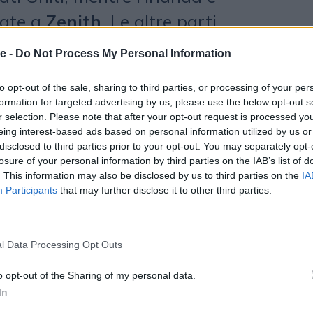
date a
Zenith
. Le altre parti
e da WPP. L’ultima revisione
e -
Do Not Process My Personal Information
l 2022. Sul fronte creativo, nel
to opt-out of the sale, sharing to third parties, or processing of your per
 dopo la vittoria di una gara nella
formation for targeted advertising by us, please use the below opt-out s
r selection. Please note that after your opt-out request is processed y
3, ha ideato per Aldi la
eing interest-based ads based on personal information utilized by us or
le “Con un PREZZO ALDI al dì”. In
disclosed to third parties prior to your opt-out. You may separately opt-
losure of your personal information by third parties on the IAB’s list of
izzato da inflazione e carovita,
. This information may also be disclosed by us to third parties on the
IA
Participants
that may further disclose it to other third parties.
nco dei consumatori e lo racconta
e ruota attorno ai valori fondanti
ità, freschezza, italianità e
l Data Processing Opt Outs
da ha chiuso il 2024 raggiungendo
o opt-out of the Sharing of my personal data.
In
negozi in Italia con 3.778 persone