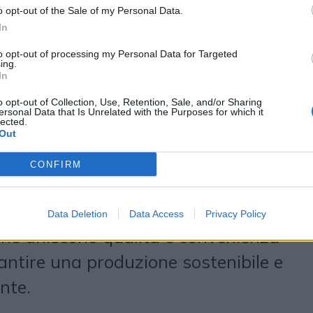
ALDI è presente nel nostro Paese
o opt-out of the Sale of my Personal Data.
In
va a Verona, due centri di
to opt-out of processing my Personal Data for Targeted
peano (VR) e Landriano (PV) - e
ing.
In
e di punti vendita sul territorio
o opt-out of Collection, Use, Retention, Sale, and/or Sharing
del Gruppo ALDI SÜD, realtà di
ersonal Data that Is Unrelated with the Purposes for which it
lected.
 a livello internazionale, presente
Out
 vendita in 11 Paesi e 4 continenti.
CONFIRM
00.000 collaboratori in tutto il
e ogni giorno un’accurata scelta di
Data Deletion
Data Access
Privacy Policy
 che uniscono qualità e convenienza
antire una produzione sostenibile e
nte.