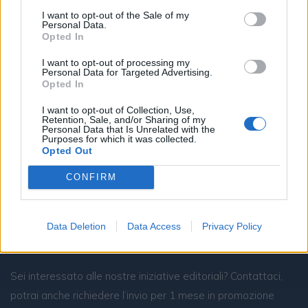
I want to opt-out of the Sale of my
Visa riscrive il concetto di premium: l’AI diventa il nuovo
Personal Data.
concierge dell’esperienza
Opted In
I want to opt-out of processing my
Personal Data for Targeted Advertising.
Opted In
I want to opt-out of Collection, Use,
Retention, Sale, and/or Sharing of my
Personal Data that Is Unrelated with the
Purposes for which it was collected.
Opted Out
CONFIRM
Resta connesso
Data Deletion
Data Access
Privacy Policy
Sei interessato alle nostre iniziative editoriali? Contattaci,
potrai anche richiedere l’invio per 1 mese in promozione