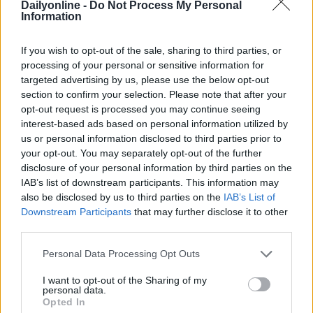
Dailyonline -
Do Not Process My Personal
Information
AZIENDE E MERCATI
Davide Sechi
31/07/2026
If you wish to opt-out of the sale, sharing to third parties, or
Dal lusso circolare all’intelligenza artificiale: come
Lenush Saf costruisce un ecosistema tra creatività,
processing of your personal or sensitive information for
impresa e musica
targeted advertising by us, please use the below opt-out
section to confirm your selection. Please note that after your
opt-out request is processed you may continue seeing
interest-based ads based on personal information utilized by
us or personal information disclosed to third parties prior to
your opt-out. You may separately opt-out of the further
disclosure of your personal information by third parties on the
IAB’s list of downstream participants. This information may
also be disclosed by us to third parties on the
IAB’s List of
Downstream Participants
that may further disclose it to other
third parties.
Personal Data Processing Opt Outs
I want to opt-out of the Sharing of my
personal data.
AZIENDE E MERCATI
Opted In
Davide Sechi
31/07/2026