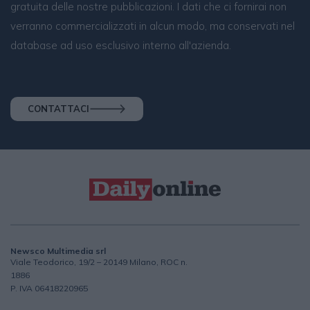
gratuita delle nostre pubblicazioni. I dati che ci fornirai non
verranno commercializzati in alcun modo, ma conservati nel
database ad uso esclusivo interno all'azienda.
CONTATTACI
Newsco Multimedia srl
Viale Teodorico, 19/2 – 20149 Milano, ROC n.
1886
P. IVA 06418220965