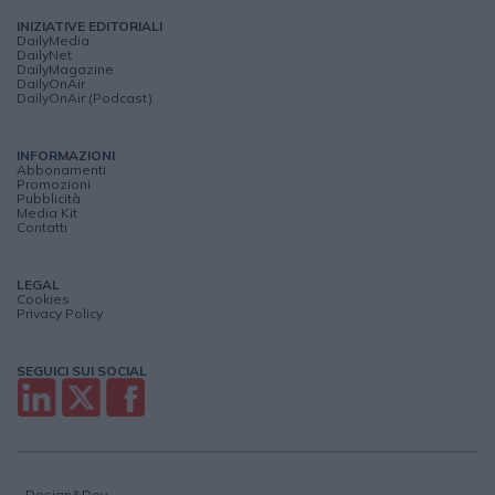
INIZIATIVE EDITORIALI
DailyMedia
DailyNet
DailyMagazine
DailyOnAir
DailyOnAir (Podcast)
INFORMAZIONI
Abbonamenti
Promozioni
Pubblicità
Media Kit
Contatti
LEGAL
Cookies
Privacy Policy
SEGUICI SUI SOCIAL
Design&Dev