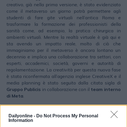
creativo, già nella prima versione, è stato evidenziato
come il metaverso un giorno potrà permettere agli
studenti di fare gite virtuali nell’antica Roma e
trasformare la formazione dei professionisti della
sanità come, ad esempio, la pratica chirurgica in
ambienti virtuali. Mentre la realtà virtuale è già qui e
sta avendo un impatto reale, molto di ciò che
immaginiamo per il metaverso è ancora lontano un
decennio e implica una collaborazione tra settori, con
esperti, accademici, società, governi e autorità di
regolamentazione. La creatività per questa nuova fase
è stata riconfermata all’agenzia inglese CreativeX
e il
media planning è stato seguito dalla citata sigla di
Gruppo Publicis
in collaborazione con il
team interno
di Meta
.
SOCIAL MEDIA
METAVERSO
Dailyonline -
Do Not Process My Personal
Information