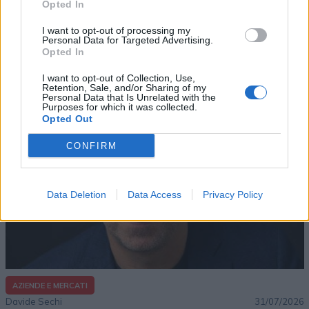
Opted In
AZIENDE E MERCATI
Davide Sechi
31/07/2026
I want to opt-out of processing my
Personal Data for Targeted Advertising.
Dal lusso circolare all’intelligenza artificiale: come
Opted In
Lenush Saf costruisce un ecosistema tra creatività,
impresa e musica
I want to opt-out of Collection, Use,
Retention, Sale, and/or Sharing of my
Personal Data that Is Unrelated with the
Purposes for which it was collected.
Opted Out
CONFIRM
Data Deletion
Data Access
Privacy Policy
AZIENDE E MERCATI
Davide Sechi
31/07/2026