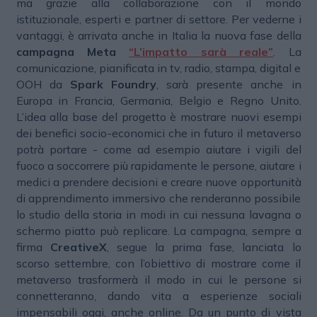
ma grazie alla collaborazione con il mondo
istituzionale, esperti e partner di settore. Per vederne i
vantaggi, è arrivata anche in Italia la nuova fase della
campagna Meta
“L’impatto sarà reale”
. La
comunicazione, pianificata in tv, radio, stampa, digital e
OOH da
Spark Foundry
, sarà presente anche in
Europa in Francia, Germania, Belgio e Regno Unito.
L’idea alla base del progetto è mostrare nuovi esempi
dei benefici socio-economici che in futuro il metaverso
potrà portare - come ad esempio aiutare i vigili del
fuoco a soccorrere più rapidamente le persone, aiutare i
medici a prendere decisioni e creare nuove opportunità
di apprendimento immersivo che renderanno possibile
lo studio della storia in modi in cui nessuna lavagna o
schermo piatto può replicare. La campagna, sempre a
firma
CreativeX
, segue la prima fase, lanciata lo
scorso settembre, con l’obiettivo di mostrare come il
metaverso trasformerà il modo in cui le persone si
connetteranno, dando vita a esperienze sociali
impensabili oggi, anche online. Da un punto di vista