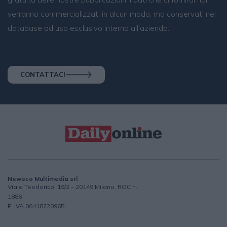
verranno commercializzati in alcun modo, ma conservati nel
database ad uso esclusivo interno all'azienda.
CONTATTACI
Newsco Multimedia srl
Viale Teodorico, 19/2 – 20149 Milano, ROC n.
1886
P. IVA 06418220965