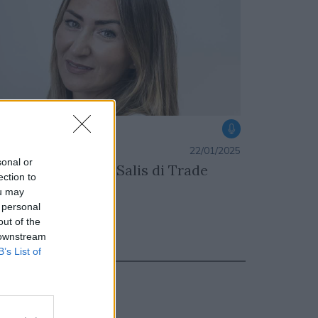
ODCAST
azione
22/01/2025
sonal or
tervista a Sabrina Salis di Trade
ection to
ou may
 personal
out of the
 downstream
B’s List of