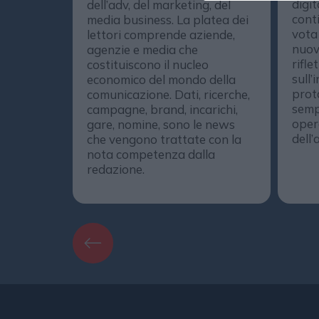
digit
dell’adv, del marketing, del
conti
media business. La platea dei
vota
lettori comprende aziende,
nuov
agenzie e media che
rifle
costituiscono il nucleo
sull’
economico del mondo della
prot
comunicazione. Dati, ricerche,
semp
campagne, brand, incarichi,
opera
gare, nomine, sono le news
dell’
che vengono trattate con la
nota competenza dalla
redazione.