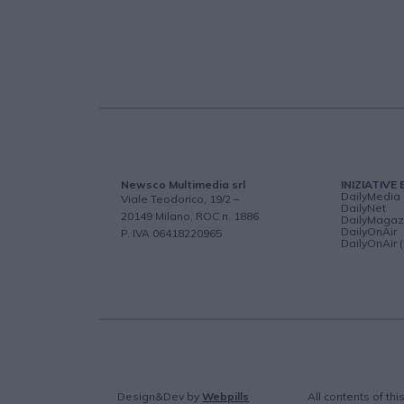
Newsco Multimedia srl
INIZIATIVE 
DailyMedia
Viale Teodorico, 19/2 –
DailyNet
20149 Milano, ROC n. 1886
DailyMagaz
DailyOnAir
P. IVA 06418220965
DailyOnAir 
Design&Dev
by
Webpills
All contents of th