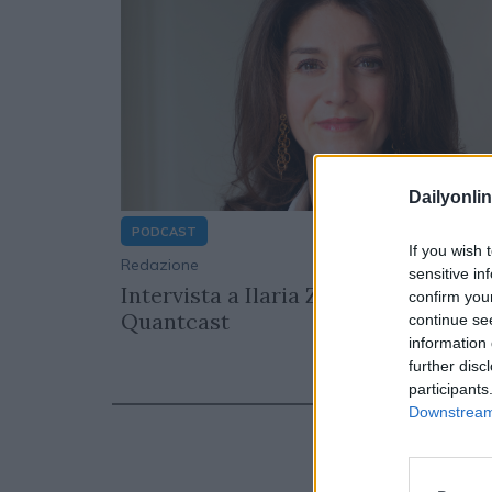
Dailyonlin
PODCAST
If you wish 
Redazione
05/03/
sensitive in
Intervista a Ilaria Zampori di
confirm you
Quantcast
continue se
information 
further disc
participants
Downstream 