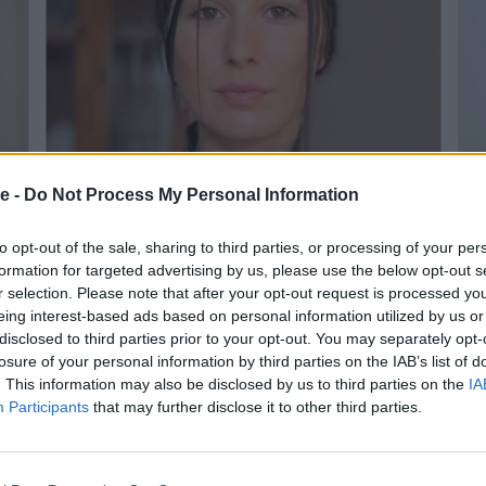
e -
Do Not Process My Personal Information
P
PODCAST
Red
Redazione
31/01/2025
to opt-out of the sale, sharing to third parties, or processing of your per
In
intervista a Giada Franceschini di
2025
formation for targeted advertising by us, please use the below opt-out s
Boosha
r selection. Please note that after your opt-out request is processed y
eing interest-based ads based on personal information utilized by us or
disclosed to third parties prior to your opt-out. You may separately opt-
losure of your personal information by third parties on the IAB’s list of
. This information may also be disclosed by us to third parties on the
IA
Participants
that may further disclose it to other third parties.
Pagina 1 di 1