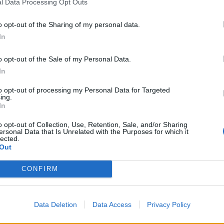
l Data Processing Opt Outs
LE NOSTRE INIZIATIVE EDITORIALI
o opt-out of the Sharing of my personal data.
In
stri servizi a disposizione della 
o opt-out of the Sale of my Personal Data.
In
to opt-out of processing my Personal Data for Targeted
ing.
In
o opt-out of Collection, Use, Retention, Sale, and/or Sharing
ersonal Data that Is Unrelated with the Purposes for which it
lected.
Out
CONFIRM
ilyNet
DailyMagazine
yNet, dal 2002 primo
Inviato agli abbonati e ai
Data Deletion
Data Access
Privacy Policy
ore del mondo del
lettori sia in formato digi
eting vissuto in chiave
che cartaceo, Il