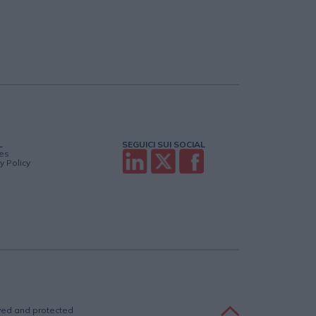
L
SEGUICI SUI SOCIAL
es
y Policy
rved and protected