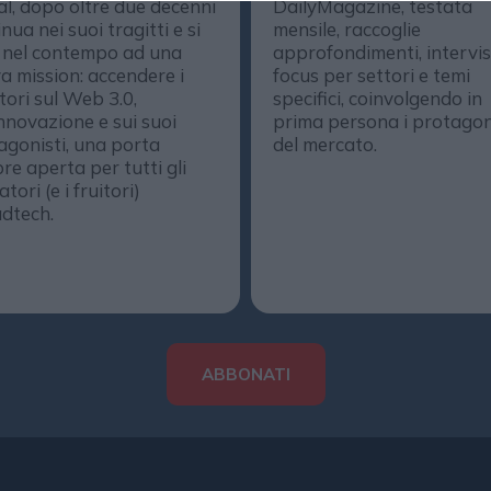
al, dopo oltre due decenni
DailyMagazine, testata
nua nei suoi tragitti e si
mensile, raccoglie
 nel contempo ad una
approfondimenti, intervis
a mission: accendere i
focus per settori e temi
ttori sul Web 3.0,
specifici, coinvolgendo in
innovazione e sui suoi
prima persona i protagon
agonisti, una porta
del mercato.
re aperta per tutti gli
tori (e i fruitori)
adtech.
ABBONATI