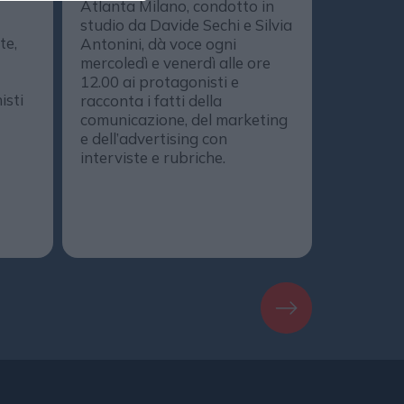
Atlanta Milano, condotto in
media, de
studio da Davide Sechi e Silvia
marketing
te,
Antonini, dà voce ogni
comunica
mercoledì e venerdì alle ore
protagoni
12.00 ai protagonisti e
DailyOnA
isti
racconta i fatti della
il progr
comunicazione, del marketing
realizzat
e dell’advertising con
DailyMedi
interviste e rubriche.
DailyMag
podcast. 
Spotify, 
Amazon M