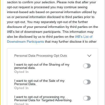
section to confirm your selection. Please note that after your
Directors Club Italiano), IAB Italia
(Interactive Advertising Bureau Italia), UNA
opt-out request is processed you may continue seeing
(Aziende della Comunicazione Unite) e
interest-based ads based on personal information utilized by
UPA (Utenti Pubblicità Associati).
us or personal information disclosed to third parties prior to
your opt-out. You may separately opt-out of the further
LINK AL
AGGIUNGI AL TUO
SITO
CALENDARIO
disclosure of your personal information by third parties on the
IAB’s list of downstream participants. This information may
also be disclosed by us to third parties on the
IAB’s List of
Downstream Participants
that may further disclose it to other
DailyMedia
third parties.
Personal Data Processing Opt Outs
Dal 1990 è il quotidiano digitale in
abbonamento più autorevole per gli operatori
I want to opt-out of the Sharing of my
dell’adv, del marketing, del media business. La
personal data.
platea dei lettori comprende aziende, agenzie e
Opted In
media che costituiscono il nucleo economico del
mondo della comunicazione. Dati, ricerche,
I want to opt-out of the Sale of my
Personal Data.
campagne, brand, incarichi, gare, nomine, sono le
Opted In
news che vengono trattate con la nota
competenza dalla redazione.
I want to opt-out of processing my
Personal Data for Targeted Advertising.
Opted In