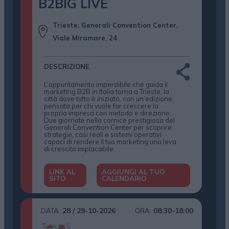
B2BIG LIVE
Trieste, Generali Convention Center,
Viale Miramare, 24
DESCRIZIONE
L’appuntamento imperdibile che guida il
marketing B2B in Italia torna a Trieste, la
città dove tutto è iniziato, con un’edizione
pensata per chi vuole far crescere la
propria impresa con metodo e direzione.
Due giornate nella cornice prestigiosa del
Generali Convention Center per scoprire
strategie, casi reali e sistemi operativi
capaci di rendere il tuo marketing una leva
di crescita implacabile.
LINK AL
AGGIUNGI AL TUO
SITO
CALENDARIO
28 / 29-10-2026
08:30-18:00
DATA:
ORA: