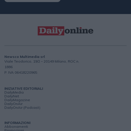
Newsco Multimedia srl
Viale Teodorico, 19/2 – 20149 Milano, ROC n.
1886
P. IVA 06418220965
INIZIATIVE EDITORIALI
DailyMedia
DailyNet
DailyMagazine
DailyOnAir
DailyOnAir (Podcast)
INFORMAZIONI
Abbonamenti
Promozioni