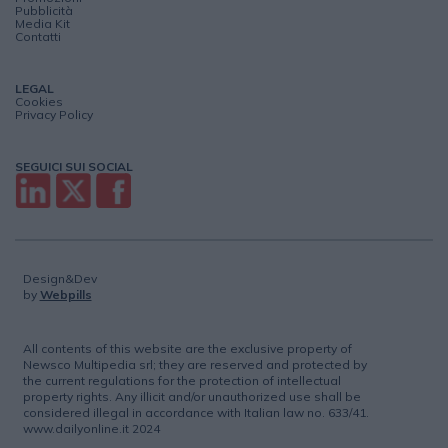
Pubblicità
Media Kit
Contatti
LEGAL
Cookies
Privacy Policy
SEGUICI SUI SOCIAL
Design&Dev
by
Webpills
All contents of this website are the exclusive property of
Newsco Multipedia srl; they are reserved and protected by
the current regulations for the protection of intellectual
property rights. Any illicit and/or unauthorized use shall be
considered illegal in accordance with Italian law no. 633/41.
www.dailyonline.it 2024