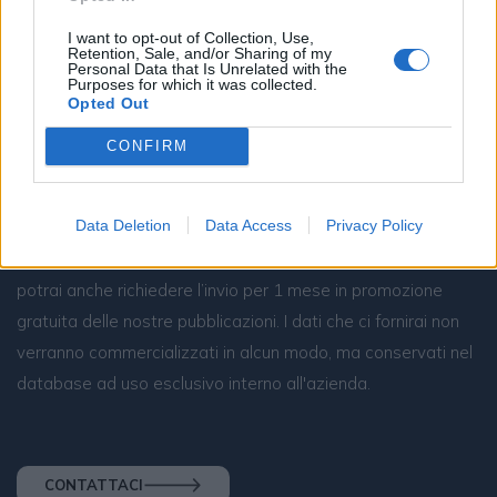
I want to opt-out of Collection, Use,
Retention, Sale, and/or Sharing of my
Personal Data that Is Unrelated with the
ABBONATI
Purposes for which it was collected.
Opted Out
CONFIRM
Resta connesso
Data Deletion
Data Access
Privacy Policy
Sei interessato alle nostre iniziative editoriali? Contattaci,
potrai anche richiedere l’invio per 1 mese in promozione
gratuita delle nostre pubblicazioni. I dati che ci fornirai non
verranno commercializzati in alcun modo, ma conservati nel
database ad uso esclusivo interno all'azienda.
CONTATTACI