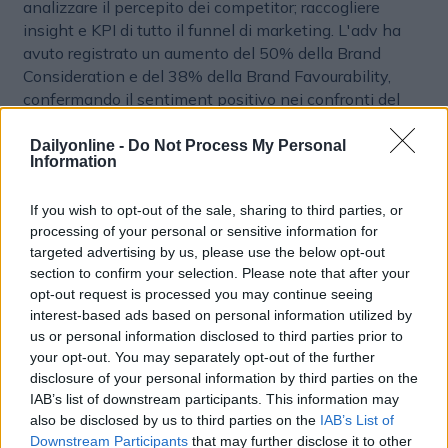
analizzare il percepito dei competitor; raccogliere
insight e KPI di tutto il funnel di marketing. L'adv ha
avuto registrato un aumento del 50% della Brand
Consideration e del 38% della Brand Favourability,
confermando il sentiment positivo nei confronti del
marchio da parte degli utenti.
Marc Jacobs
ha potuto
verificare, inoltre, i fattori differenzianti del prodotto e
Dailyonline -
Do Not Process My Personal
Information
conoscere qualche informazione in più sul target, come
ad esempio la composizione geografica e la percezione
If you wish to opt-out of the sale, sharing to third parties, or
del brand all'interno della sfera concorrenziale, grazie
processing of your personal or sensitive information for
alla tecnologia del marketing conversazionale
targeted advertising by us, please use the below opt-out
integrato con l'AI.
section to confirm your selection. Please note that after your
opt-out request is processed you may continue seeing
interest-based ads based on personal information utilized by
PROXIMITY MARKETING
BRAND MARKETING
us or personal information disclosed to third parties prior to
your opt-out. You may separately opt-out of the further
disclosure of your personal information by third parties on the
IAB’s list of downstream participants. This information may
also be disclosed by us to third parties on the
IAB’s List of
Downstream Participants
that may further disclose it to other