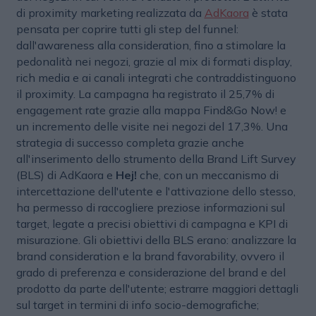
di proximity marketing realizzata da
AdKaora
è stata
pensata per coprire tutti gli step del funnel:
dall'awareness alla consideration, fino a stimolare la
pedonalità nei negozi, grazie al mix di formati display,
rich media e ai canali integrati che contraddistinguono
il proximity. La campagna ha registrato il 25,7% di
engagement rate grazie alla mappa Find&Go Now! e
un incremento delle visite nei negozi del 17,3%. Una
strategia di successo completa grazie anche
all'inserimento dello strumento della Brand Lift Survey
(BLS) di AdKaora e
Hej!
che, con un meccanismo di
intercettazione dell'utente e l'attivazione dello stesso,
ha permesso di raccogliere preziose informazioni sul
target, legate a precisi obiettivi di campagna e KPI di
misurazione. Gli obiettivi della BLS erano: analizzare la
brand consideration e la brand favorability, ovvero il
grado di preferenza e considerazione del brand e del
prodotto da parte dell'utente; estrarre maggiori dettagli
sul target in termini di info socio-demografiche;