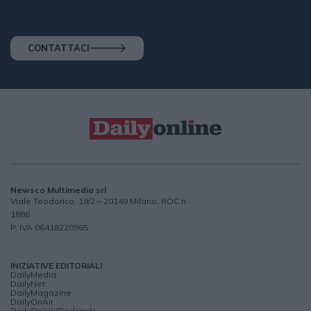
CONTATTACI
Newsco Multimedia srl
Viale Teodorico, 19/2 – 20149 Milano, ROC n.
1886
P. IVA 06418220965
INIZIATIVE EDITORIALI
DailyMedia
DailyNet
DailyMagazine
DailyOnAir
DailyOnAir (Podcast)