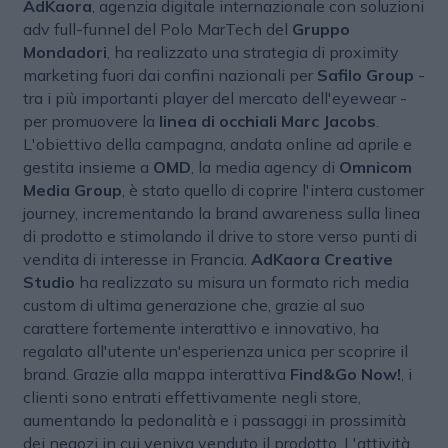
AdKaora
, agenzia digitale internazionale con soluzioni
adv full-funnel del Polo MarTech del
Gruppo
Mondadori
, ha realizzato una strategia di proximity
marketing fuori dai confini nazionali per
Safilo Group
-
tra i più importanti player del mercato dell'eyewear -
per promuovere la
linea di occhiali Marc Jacobs
.
L'obiettivo della campagna, andata online ad aprile e
gestita insieme a
OMD
, la media agency di
Omnicom
Media Group
, è stato quello di coprire l'intera customer
journey, incrementando la brand awareness sulla linea
di prodotto e stimolando il drive to store verso punti di
vendita di interesse in Francia.
AdKaora Creative
Studio
ha realizzato su misura un formato rich media
custom di ultima generazione che, grazie al suo
carattere fortemente interattivo e innovativo, ha
regalato all'utente un'esperienza unica per scoprire il
brand. Grazie alla mappa interattiva
Find&Go Now!
, i
clienti sono entrati effettivamente negli store,
aumentando la pedonalità e i passaggi in prossimità
dei negozi in cui veniva venduto il prodotto. L'attività