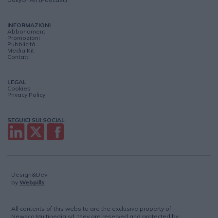
INFORMAZIONI
Abbonamenti
Promozioni
Pubblicità
Media Kit
Contatti
LEGAL
Cookies
Privacy Policy
SEGUICI SUI SOCIAL
Design&Dev
by
Webpills
All contents of this website are the exclusive property of
Newsco Multipedia srl; they are reserved and protected by