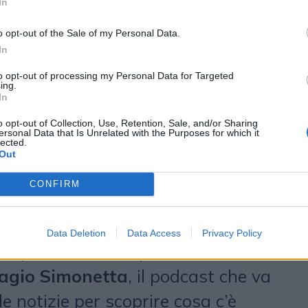
ado di offrire ai brand una
In
zione efficace per raggiungere un
o opt-out of the Sale of my Personal Data.
ltamente profilato.
In
to opt-out of processing my Personal Data for Targeted
e 2026
ing.
In
e la programmazione 2026 si apre
o opt-out of Collection, Use, Retention, Sale, and/or Sharing
ersonal Data that Is Unrelated with the Purposes for which it
lected.
o delle produzioni continuative che
Out
 successo di 24Ore Podcast, come
CONFIRM
che ogni mattina seleziona e
ie utili da non perdere e che a
Data Deletion
Data Access
Privacy Policy
on più attualità e più attenzione ai
agio Simonetta
, il podcast che va
lle notizie per scoprire cosa c’è