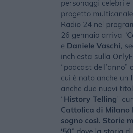
personaggi celebri e 
progetto multicanale
Radio 24 nel progra
26 gennaio arriva “
C
e
Daniele Vaschi
, s
inchiesta sulla Only
“podcast dell’anno” 
cui è nato anche un l
anche due nuovi titol
“
History Telling
” cu
Cattolica di Milano
sogno così. Storie m
‘50
” dove la storia di