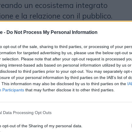
, creando un ecosistema integrato
ione e la relazione con il pubblico.
atalogo delle produzioni, crescono i
e -
Do Not Process My Personal Information
 ascolti su tutte le piattaforme e
ità commerciali collegate al mondo
to opt-out of the sale, sharing to third parties, or processing of your per
formation for targeted advertising by us, please use the below opt-out s
to contesto la nuova offerta
r selection. Please note that after your opt-out request is processed y
eing interest-based ads based on personal information utilized by us or
pensata per sviluppare progetti
disclosed to third parties prior to your opt-out. You may separately opt-
 garantiscono ai brand un racconto
losure of your personal information by third parties on the IAB’s list of
. This information may also be disclosed by us to third parties on the
IA
grazie alla qualità editoriale,
Participants
that may further disclose it to other third parties.
rza del network del Gruppo 24 ORE,
 offerte Digital Audio Tematiche di
l Data Processing Opt Outs
ventory di qualità in ambito News,
o opt-out of the Sharing of my personal data.