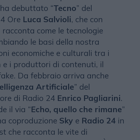
 ha debuttato “
Tecno
” del
 24 Ore
Luca Salvioli
, che con
 racconta come le tecnologie
biando le basi della nostra
oni economiche e culturali tra i
 i produttori di contenuti, il
fake. Da febbraio arriva anche
elligenza Artificiale
” del
tore di Radio 24
Enrico Pagliarini
.
 il via “
Echo, quello che rimane
”
na coproduzione
Sky
e
Radio 24
in
t che racconta le vite di