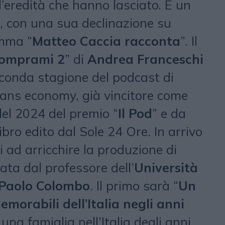
l’eredità che hanno lasciato. È un
, con una sua declinazione su
mma “
Matteo Caccia racconta
”. Il
omprami 2
” di
Andrea Franceschi
econda stagione del podcast di
Fans economy, già vincitore come
del 2024 del premio “
Il Pod
” e da
ibro edito dal Sole 24 Ore. In arrivo
i ad arricchire la produzione di
rata dal professore dell’
Università
Paolo Colombo
. Il primo sarà “
Un
emorabili dell’Italia negli anni
 una famiglia nell’Italia degli anni